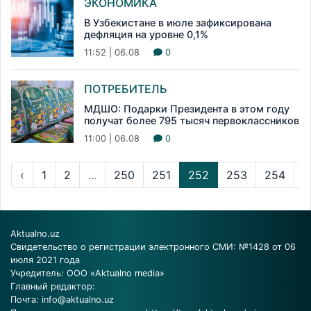
ЭКОНОМИКА
В Узбекистане в июле зафиксирована
дефляция на уровне 0,1%
11:52 | 06.08
0
ПОТРЕБИТЕЛЬ
МДШО: Подарки Президента в этом году
получат более 795 тысяч первоклассников
11:00 | 06.08
0
‹
1
2
...
250
251
252
253
254
...
Aktualno.uz
Свидетельство о регистрации электронного СМИ: №1428 от 06
июля 2021 года
Учредитель: ООО «Aktualno media»
Главный редактор:
Почта:
info@aktualno.uz