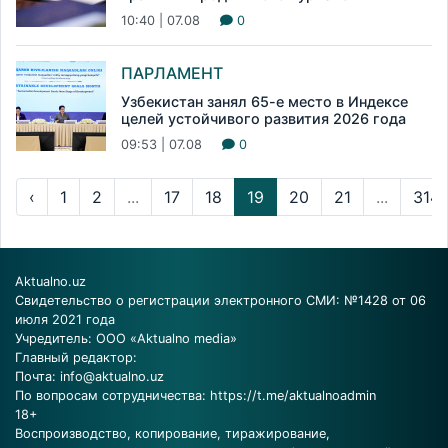
10:40 | 07.08
0
ПАРЛАМЕНТ
Узбекистан занял 65-е место в Индексе
целей устойчивого развития 2026 года
09:53 | 07.08
0
‹
1
2
...
17
18
19
20
21
...
314
Aktualno.uz
Свидетельство о регистрации электронного СМИ: №1428 от 06
июля 2021 года
Учредитель: ООО «Aktualno media»
Главный редактор:
Почта:
info@aktualno.uz
По вопросам сотрудничества:
https://t.me/aktualnoadmin
18+
Воспроизводство, копирование, тиражирование,