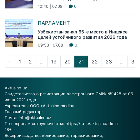
10:40 | 07.08
0
ПАРЛАМЕНТ
Узбекистан занял 65-е место в Индексе
целей устойчивого развития 2026 года
09:53 | 07.08
0
‹
1
2
...
19
20
21
22
23
...
314
Aktualno.uz
Свидетельство о регистрации электронного СМИ: №1428 от 06
июля 2021 года
Учредитель: ООО «Aktualno media»
Главный редактор:
Почта:
info@aktualno.uz
По вопросам сотрудничества:
https://t.me/aktualnoadmin
18+
Воспроизводство, копирование, тиражирование,