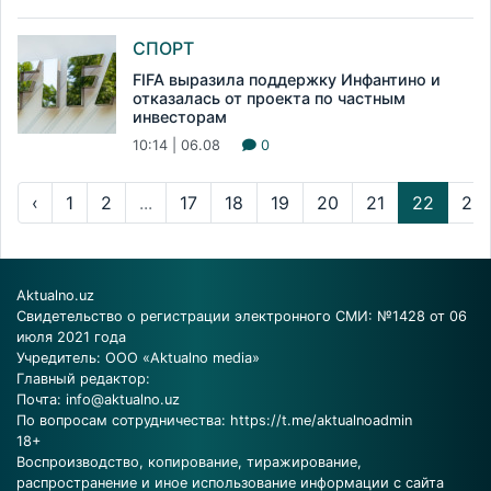
СПОРТ
FIFA выразила поддержку Инфантино и
отказалась от проекта по частным
инвесторам
10:14 | 06.08
0
‹
1
2
...
17
18
19
20
21
22
23
Aktualno.uz
Свидетельство о регистрации электронного СМИ: №1428 от 06
июля 2021 года
Учредитель: ООО «Aktualno media»
Главный редактор:
Почта:
info@aktualno.uz
По вопросам сотрудничества:
https://t.me/aktualnoadmin
18+
Воспроизводство, копирование, тиражирование,
распространение и иное использование информации с сайта