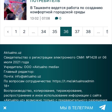
ПОТРЕБИТЕЛЬ
В Ташкенте ведется работа по созданию
комфортной городской среды
13:02 | 07.08
0
‹
1
2
...
34
35
36
37
38
...
52
Aktualno.uz
Свидетельство о регистрации электронного СМИ: №1428 от 06
июля 2021 года
Учредитель: ООО «Aktualno media»
Главный редактор:
Почта:
info@aktualno.uz
По вопросам сотрудничества:
https://t.me/aktualnoadmin
18+
Воспроизводство, копирование, тиражирование,
распространение и иное использование информации с сайта
«Aktualno.uz» возможно только с предварительного разрешения
редакции.
МЫ В ТЕЛЕГРАМ