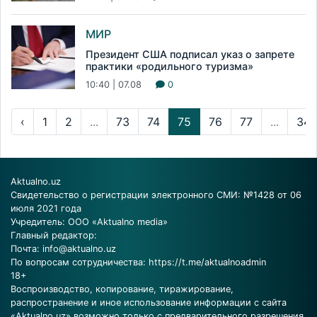
МИР
Президент США подписал указ о запрете
практики «родильного туризма»
10:40 | 07.08
0
‹
1
2
...
73
74
75
76
77
...
34
Aktualno.uz
Свидетельство о регистрации электронного СМИ: №1428 от 06
июля 2021 года
Учредитель: ООО «Aktualno media»
Главный редактор:
Почта:
info@aktualno.uz
По вопросам сотрудничества:
https://t.me/aktualnoadmin
18+
Воспроизводство, копирование, тиражирование,
распространение и иное использование информации с сайта
«Aktualno.uz» возможно только с предварительного разрешения