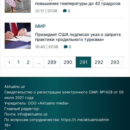
повышение температуры до 42 градусов
12:17 | 07.08
0
МИР
Президент США подписал указ о запрете
практики «родильного туризма»
10:40 | 07.08
0
‹
1
2
...
289
290
291
292
293
...
Aktualno.uz
Свидетельство о регистрации электронного СМИ: №1428 от 06
июля 2021 года
Учредитель: ООО «Aktualno media»
Главный редактор:
Почта:
info@aktualno.uz
По вопросам сотрудничества:
https://t.me/aktualnoadmin
18+