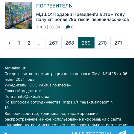
ПОТРЕБИТЕЛЬ
МДШО: Подарки Президента в этом году
получат более 795 тысяч первоклассников
11:00 | 06.08
0
‹
1
2
...
267
268
269
270
271
...
Aktualno.uz
Свидетельство о регистрации электронного СМИ: №1428 от 06
июля 2021 года
Учредитель: ООО «Aktualno media»
Главный редактор:
Почта:
info@aktualno.uz
По вопросам сотрудничества:
https://t.me/aktualnoadmin
18+
Воспроизводство, копирование, тиражирование,
распространение и иное использование информации с сайта
«Aktualno.uz» возможно только с предварительного разрешения
редакции.