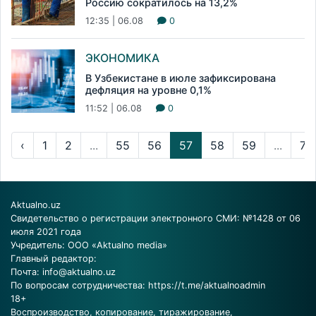
Россию сократилось на 13,2%
12:35 | 06.08
0
ЭКОНОМИКА
В Узбекистане в июле зафиксирована
дефляция на уровне 0,1%
11:52 | 06.08
0
‹
1
2
...
55
56
57
58
59
...
72
Aktualno.uz
Свидетельство о регистрации электронного СМИ: №1428 от 06
июля 2021 года
Учредитель: ООО «Aktualno media»
Главный редактор:
Почта:
info@aktualno.uz
По вопросам сотрудничества:
https://t.me/aktualnoadmin
18+
Воспроизводство, копирование, тиражирование,