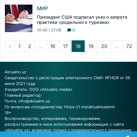
МИР
Президент США подписал указ о запрете
практики «родильного туризма»
10:40 | 07.08
0
‹
1
2
...
16
17
18
19
20
...
72
Aktualno.uz
Свидетельство о регистрации электронного СМИ: №1428 от 06
июля 2021 года
Учредитель: ООО «Aktualno media»
Главный редактор:
Почта:
info@aktualno.uz
По вопросам сотрудничества:
https://t.me/aktualnoadmin
18+
Воспроизводство, копирование, тиражирование,
распространение и иное использование информации с сайта
«Aktualno.uz» возможно только с предварительного разрешения
редакции.