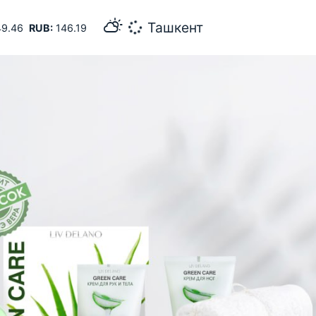
38
Самарканд
9.46
RUB:
146.19