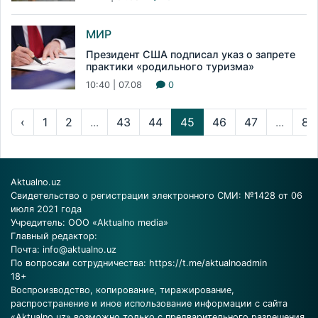
МИР
Президент США подписал указ о запрете
практики «родильного туризма»
10:40 | 07.08
0
‹
1
2
...
43
44
45
46
47
...
83
Aktualno.uz
Свидетельство о регистрации электронного СМИ: №1428 от 06
июля 2021 года
Учредитель: ООО «Aktualno media»
Главный редактор:
Почта:
info@aktualno.uz
По вопросам сотрудничества:
https://t.me/aktualnoadmin
18+
Воспроизводство, копирование, тиражирование,
распространение и иное использование информации с сайта
«Aktualno.uz» возможно только с предварительного разрешения