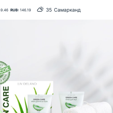
35
Самарканд
9.46
RUB:
146.19