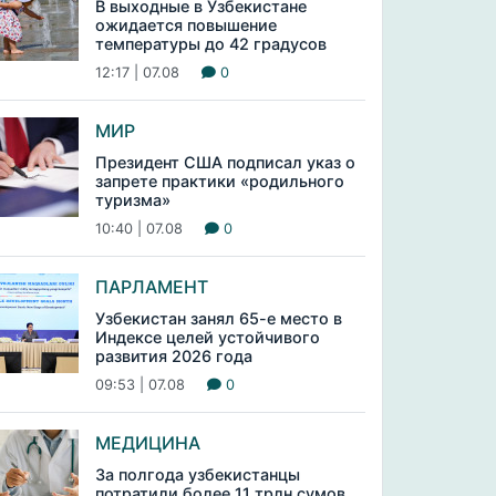
В выходные в Узбекистане
ожидается повышение
температуры до 42 градусов
12:17 | 07.08
0
МИР
Президент США подписал указ о
запрете практики «родильного
туризма»
10:40 | 07.08
0
ПАРЛАМЕНТ
Узбекистан занял 65-е место в
Индексе целей устойчивого
развития 2026 года
09:53 | 07.08
0
МЕДИЦИНА
За полгода узбекистанцы
потратили более 11 трлн сумов