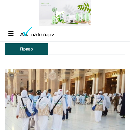
Право