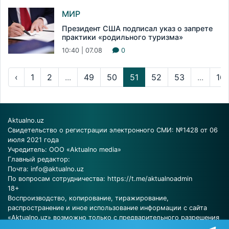
МИР
Президент США подписал указ о запрете
практики «родильного туризма»
10:40 | 07.08
0
‹
1
2
...
49
50
51
52
53
...
16
Aktualno.uz
Свидетельство о регистрации электронного СМИ: №1428 от 06
июля 2021 года
Учредитель: ООО «Aktualno media»
Главный редактор:
Почта:
info@aktualno.uz
По вопросам сотрудничества:
https://t.me/aktualnoadmin
18+
Воспроизводство, копирование, тиражирование,
распространение и иное использование информации с сайта
«Aktualno.uz» возможно только с предварительного разрешения
редакции.