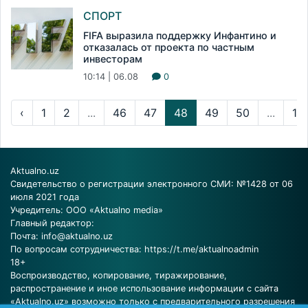
СПОРТ
FIFA выразила поддержку Инфантино и
отказалась от проекта по частным
инвесторам
10:14 | 06.08
0
‹
1
2
...
46
47
48
49
50
...
16
Aktualno.uz
Свидетельство о регистрации электронного СМИ: №1428 от 06
июля 2021 года
Учредитель: ООО «Aktualno media»
Главный редактор:
Почта:
info@aktualno.uz
По вопросам сотрудничества:
https://t.me/aktualnoadmin
18+
Воспроизводство, копирование, тиражирование,
распространение и иное использование информации с сайта
«Aktualno.uz» возможно только с предварительного разрешения