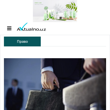
Право