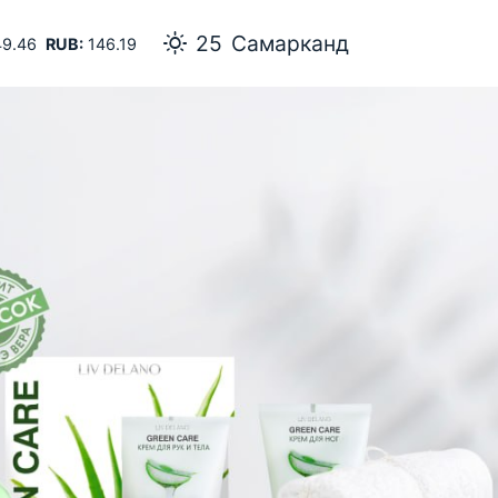
25
Самарканд
9.46
RUB:
146.19