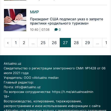
МИР
Президент США подписал указ о запрете
практики «родильного туризма»
10:40 | 07.08
0
‹
1
2
...
25
26
27
28
29
...
16
Aktualno.uz
Свидетельство о регистрации электронного СМИ: №1428 от 06
июля 2021 года
Учредитель: ООО «Aktualno media»
Главный редактор:
Почта:
info@aktualno.uz
По вопросам сотрудничества:
https://t.me/aktualnoadmin
18+
Воспроизводство, копирование, тиражирование,
распространение и иное использование информации с сайта
«Aktualno.uz» возможно только с предварительного разрешения