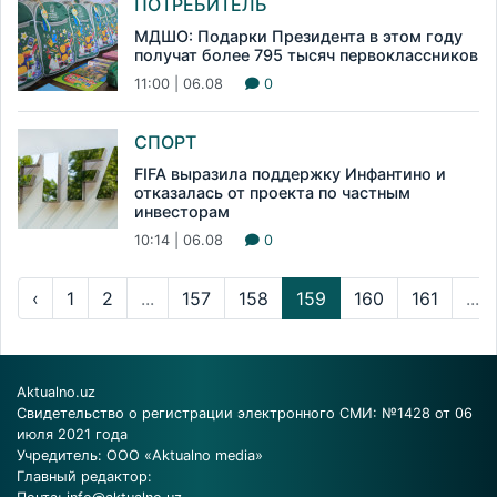
ПОТРЕБИТЕЛЬ
МДШО: Подарки Президента в этом году
получат более 795 тысяч первоклассников
11:00 | 06.08
0
СПОРТ
FIFA выразила поддержку Инфантино и
отказалась от проекта по частным
инвесторам
10:14 | 06.08
0
‹
1
2
...
157
158
159
160
161
...
Aktualno.uz
Свидетельство о регистрации электронного СМИ: №1428 от 06
июля 2021 года
Учредитель: ООО «Aktualno media»
Главный редактор: