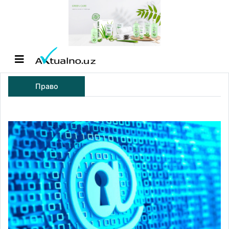
Право