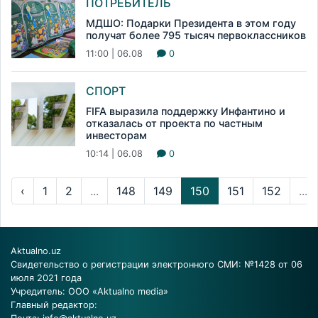
ПОТРЕБИТЕЛЬ
МДШО: Подарки Президента в этом году
получат более 795 тысяч первоклассников
11:00 | 06.08
0
СПОРТ
FIFA выразила поддержку Инфантино и
отказалась от проекта по частным
инвесторам
10:14 | 06.08
0
‹
1
2
...
148
149
150
151
152
...
Aktualno.uz
Свидетельство о регистрации электронного СМИ: №1428 от 06
июля 2021 года
Учредитель: ООО «Aktualno media»
Главный редактор: