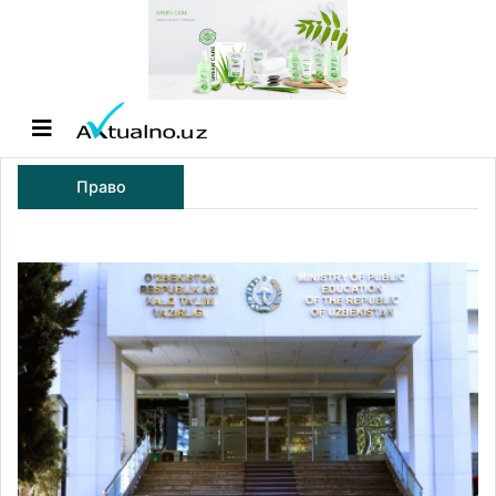
Право