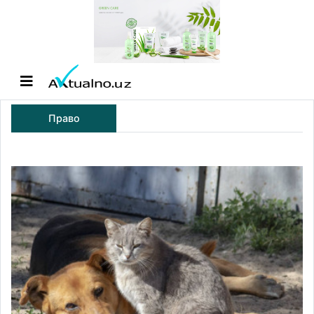
Право