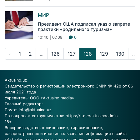
МИР
Президент США подписал указ о запрете
практики «родильного туризма»
10:40 | 07.08
0
‹
1
2
...
126
127
128
129
130
...
Aktualno.uz
Свидетельство о регистрации электронного СМИ: №1428 от 06
июля 2021 года
Учредитель: ООО «Aktualno media»
Главный редактор:
Почта:
info@aktualno.uz
По вопросам сотрудничества:
https://t.me/aktualnoadmin
18+
Воспроизводство, копирование, тиражирование,
распространение и иное использование информации с сайта
«Aktualno.uz» возможно только с предварительного разрешения