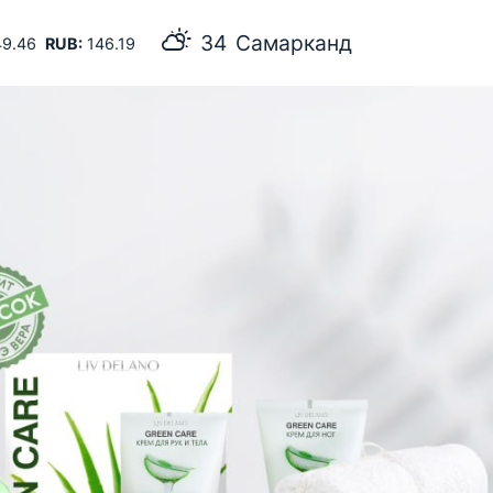
34
Самарканд
9.46
RUB:
146.19