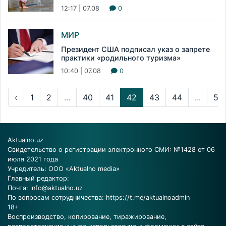
12:17 | 07.08
0
МИР
Президент США подписал указ о запрете
практики «родильного туризма»
10:40 | 07.08
0
‹
1
2
...
40
41
42
43
44
...
53
Aktualno.uz
Свидетельство о регистрации электронного СМИ: №1428 от 06
июля 2021 года
Учредитель: ООО «Aktualno media»
Главный редактор:
Почта:
info@aktualno.uz
По вопросам сотрудничества:
https://t.me/aktualnoadmin
18+
Воспроизводство, копирование, тиражирование,