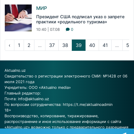
МИР
Президент США подписал указ о запрете
практики «родильного туризма»
10:40 | 07.08
0
‹
1
2
...
37
38
39
40
41
...
53
Aktualno.uz
Свидетельство о регистрации электронного СМИ: №1428 от 06
июля 2021 года
Учредитель: ООО «Aktualno media»
Главный редактор:
Почта:
info@aktualno.uz
По вопросам сотрудничества:
https://t.me/aktualnoadmin
18+
Воспроизводство, копирование, тиражирование,
распространение и иное использование информации с сайта
«Aktualno.uz» возможно только с предварительного разрешения
редакции.