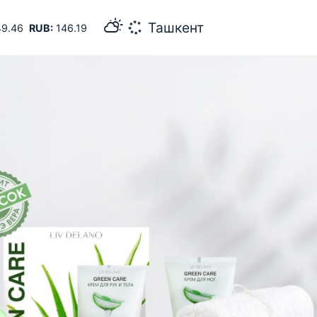
29
Самарканд
9.46
RUB:
146.19