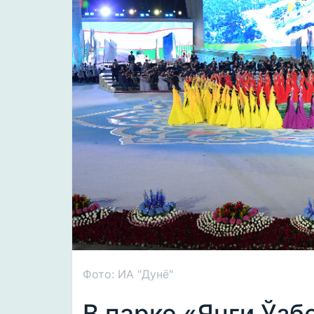
Фото: ИА "Дунё"
В парке «Янги Ўзб