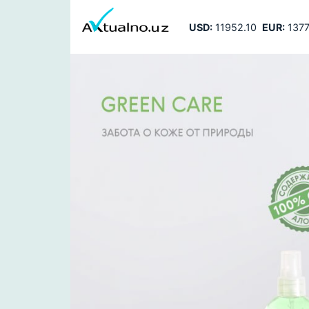
USD:
11952.10
EUR:
1377