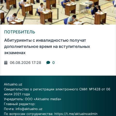
ПОТРЕБИТЕЛЬ
Абитуриенты с инвалидностью получат
дополнительное время на вступительных
экзаменах
06.08.2026 17:28
0
Aktualno.uz
Свидетельство о регистрации электронного СМИ: №1428 от 06
июля 2021 года
Учредитель: ООО «Aktualno media»
Главный редактор:
Почта:
info@aktualno.uz
По вопросам сотрудничества:
https://t.me/aktualnoadmin