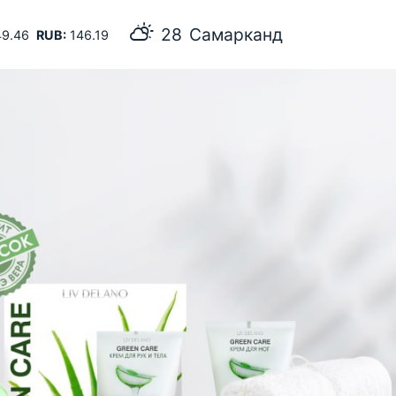
28
Самарканд
9.46
RUB:
146.19