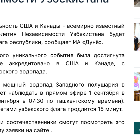
льность США и Канады - всемирно известный
летия Независимости Узбекистана будет
ага республики,
сообщает
ИА «Дунё».
ого уникального события была достигнута
орое аккредитовано в США и Канаде, с
рского водопада.
й мощный водопад Западного полушария в
дет
наблюдать
в прямом эфире 1 сентября в
нтября в 07:30 по ташкентскому времени).
тами узбекского флага продлится 15 минут.
 соотечественники смогут посмотреть это
у заявки на
сайте
.