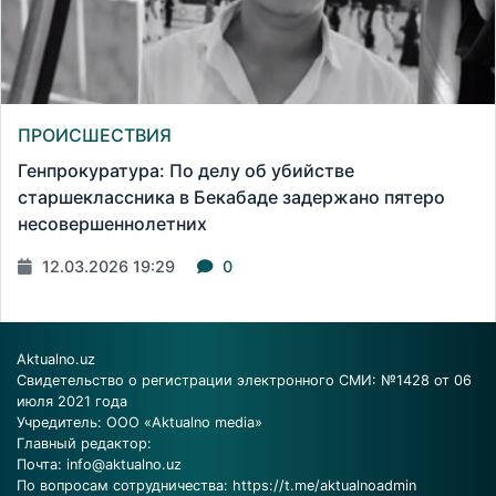
ПРОИСШЕСТВИЯ
Генпрокуратура: По делу об убийстве
старшеклассника в Бекабаде задержано пятеро
несовершеннолетних
12.03.2026 19:29
0
Aktualno.uz
Свидетельство о регистрации электронного СМИ: №1428 от 06
июля 2021 года
Учредитель: ООО «Aktualno media»
Главный редактор:
Почта:
info@aktualno.uz
По вопросам сотрудничества:
https://t.me/aktualnoadmin