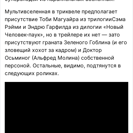
Мультивселенная в триквеле предполагает
присутствие
Тоби Магуайра
из
трилогии
Сэма
Рэйми
и
Эндрю Гарфилда
из дилогии «
Новый
Человек-паук
», но в трейлере их нет — зато
присутствуют граната Зеленого Гоблина (и его
зловещий хохот за кадром) и Доктор
Осьминог (
Альфред Молина
) собственной
персоной. Остальные, видимо, подтянутся в
следующих роликах.