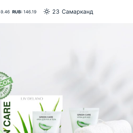
23
Самарканд
9.46
RUB:
146.19