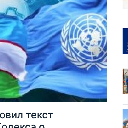
овил текст
одекса о