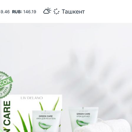
26
Самарканд
9.46
RUB:
146.19