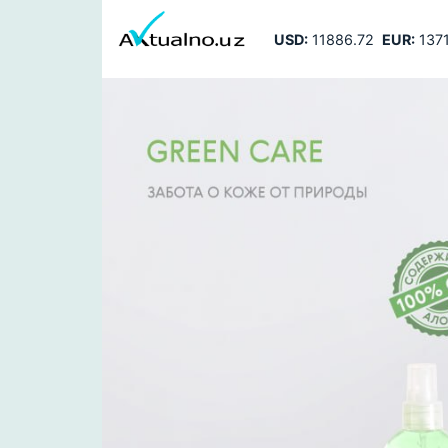
USD:
11886.72
EUR:
1371