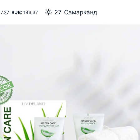
27
Самарканд
7.27
RUB:
146.37