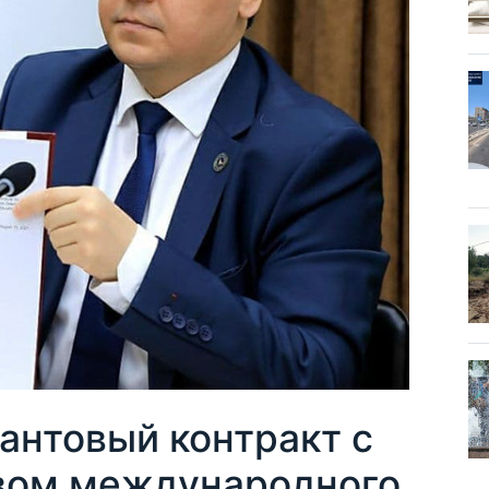
антовый контракт с
вом международного