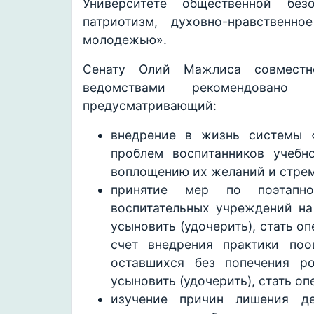
Университете общественной без
патриотизм, духовно-нравственн
молодежью».
Сенату Олий Мажлиса совместн
ведомствами рекомендовано
предусматривающий:
внедрение в жизнь системы 
проблем воспитанников учебн
воплощению их желаний и стре
принятие мер по поэтапно
воспитательных учреждений на
усыновить (удочерить), стать оп
счет внедрения практики поо
оставшихся без попечения р
усыновить (удочерить), стать оп
изучение причин лишения де