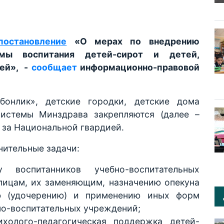
постановление
«О мерах по внедрению
емы воспитания детей-сирот и детей,
лей», -
сообщает
информационно-правовой
бонлик», детские городки, детские дома
истемы Минздрава закрепляются (далее –
 за Национальной гвардией.
ительные задачи:
воспитанников учебно-воспитательных
лицам, их заменяющим, назначению опекуна
ию (удочерению) и применению иных форм
но-воспитательных учреждений;
ихолого-педагогическая поддержка детей-