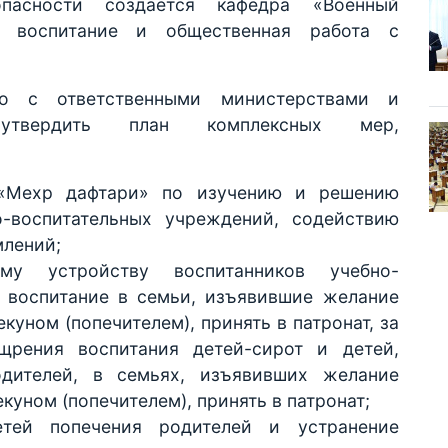
опасности создается кафедра «Военный
ое воспитание и общественная работа с
о с ответственными министерствами и
 утвердить план комплексных мер,
«Мехр дафтари» по изучению и решению
о-воспитательных учреждений, содействию
млений;
му устройству воспитанников учебно-
 воспитание в семьи, изъявившие желание
екуном (попечителем), принять в патронат, за
щрения воспитания детей-сирот и детей,
одителей, в семьях, изъявивших желание
екуном (попечителем), принять в патронат;
тей попечения родителей и устранение