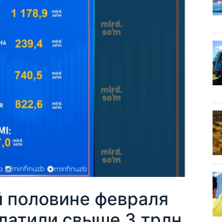
й половине февраля
атили свыше 3 трлн