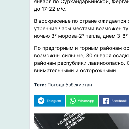
января по Сурхандарьинской, Ферга
до 17-22 м/с.
В воскресенье по стране ожидается 
утренние часы местами возможен тум
ночью 3° мороза-2° тепла, днем 3-8° 
По предгорным и горным районам ос
возможны сильные, 30 января осадко
районам республики лавиноопасно.
внимательными и осторожными.
Теги:
Погода
Узбекистан
Telegram
WhatsApp
Facebook