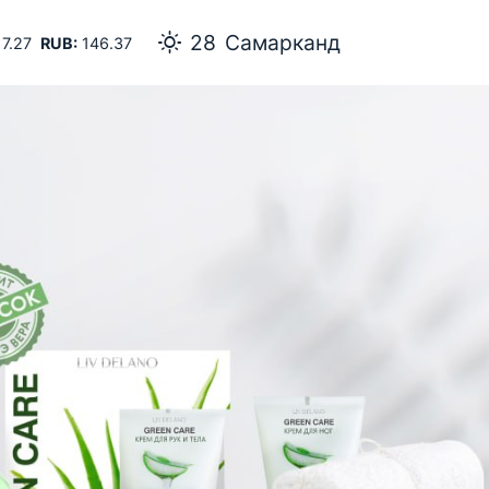
28
Самарканд
7.27
RUB:
146.37