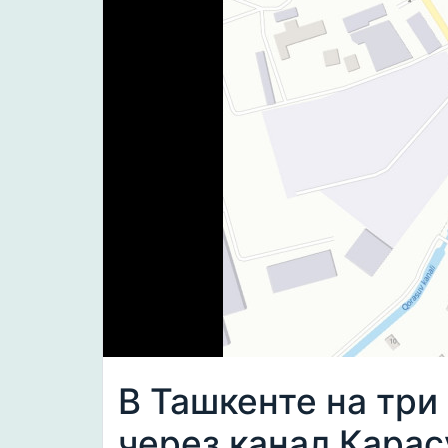
В Ташкенте на три
через канал Карас