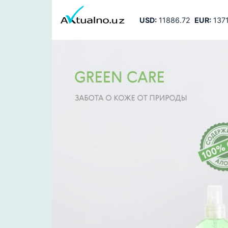
USD:
11886.72
EUR:
1371