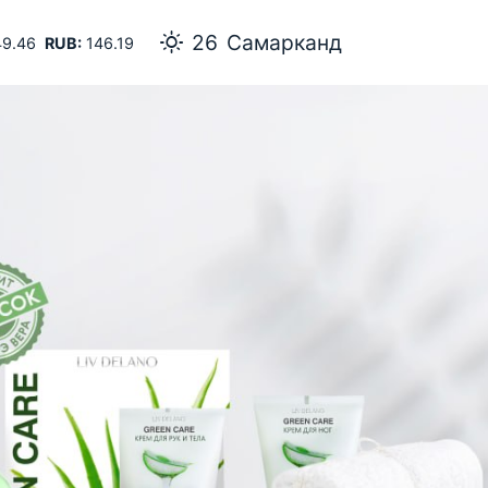
26
Самарканд
9.46
RUB:
146.19