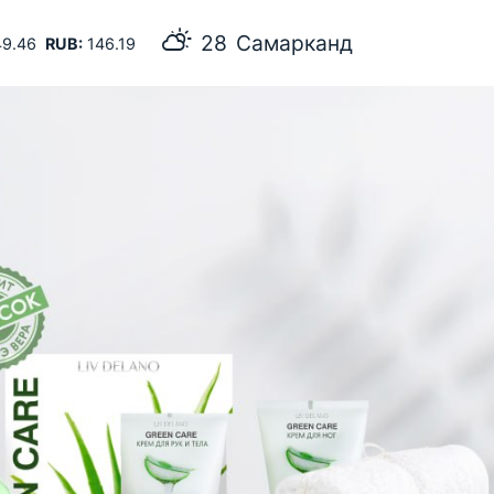
28
Самарканд
9.46
RUB:
146.19