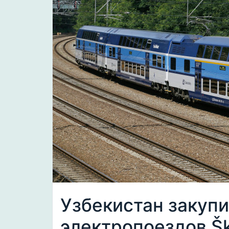
Узбекистан закуп
электропоездов Š