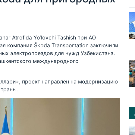
r Atrofida Yo‘lovchi Tashish при АО
ая компания Škoda Transportation заключили
ных электропоездов для нужд Узбекистана.
Ташкентского международного
уллари», проект направлен на модернизацию
траны.