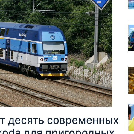
ит десять современных
koda для пригородных