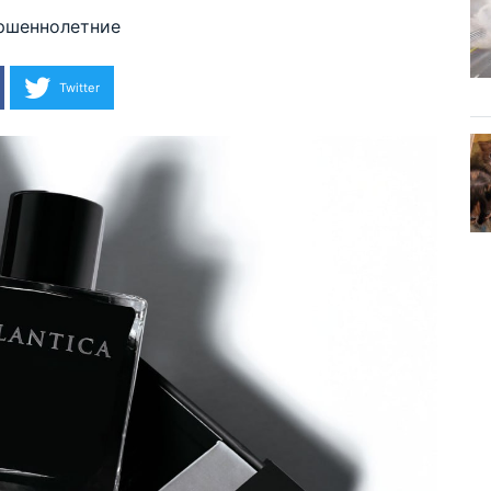
ршеннолетние
Twitter