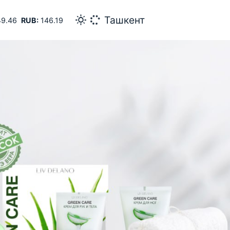
27
Самарканд
9.46
RUB:
146.19