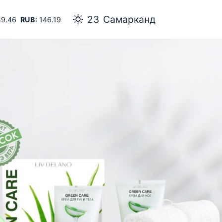
23
Самарканд
9.46
RUB:
146.19