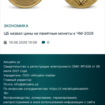
ЭКОНОМИКА
ЦБ назвал цены на памятные монеты к ЧМ-2026
19.06.2026 10:06
0
Aktualno.uz
Свидетельство о регистрации электронного СМИ: №1428 от 06
июля 2021 года
Учредитель: ООО «Aktualno media»
Главный редактор:
Почта:
info@aktualno.uz
По вопросам сотрудничества:
https://t.me/aktualnoadmin
18+
Воспроизводство, копирование, тиражирование,
распространение и иное использование информации с сайта