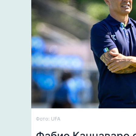
Фото: UFA
Фабио Каннаваро 