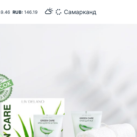
31
Бухара
9.46
RUB:
146.19