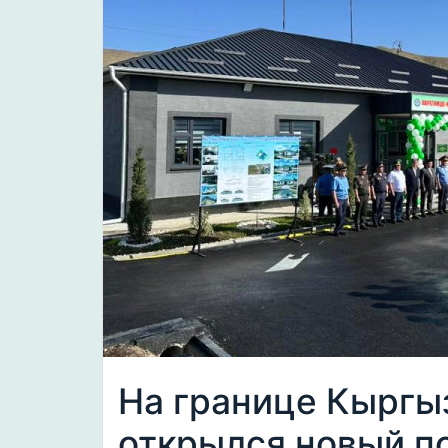
На границе Кыргы
открылся новый п