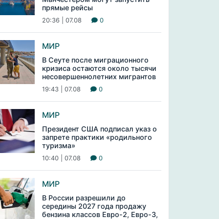
прямые рейсы
20:36 | 07.08
0
МИР
В Сеуте после миграционного
кризиса остаются около тысячи
несовершеннолетних мигрантов
19:43 | 07.08
0
МИР
Президент США подписал указ о
запрете практики «родильного
туризма»
10:40 | 07.08
0
МИР
В России разрешили до
середины 2027 года продажу
бензина классов Евро-2, Евро-3,