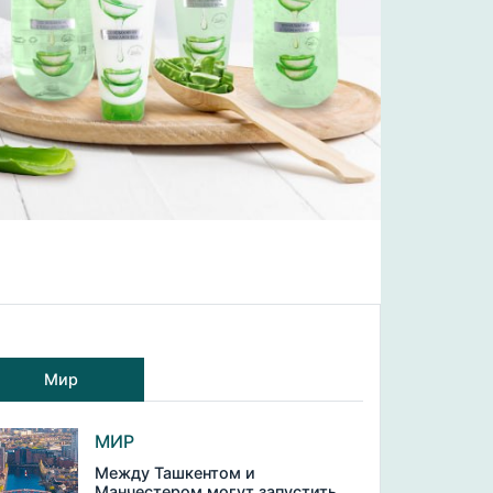
Мир
МИР
Между Ташкентом и
Манчестером могут запустить