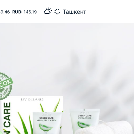
36
Самарканд
9.46
RUB:
146.19