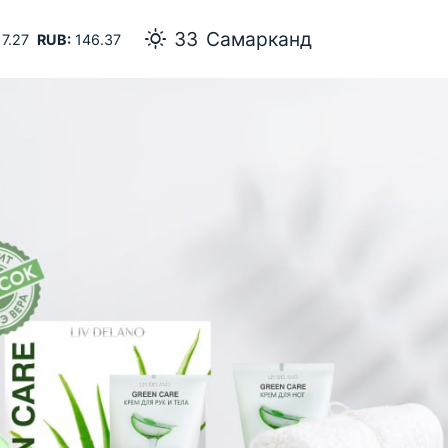
33
Самарканд
7.27
RUB:
146.37