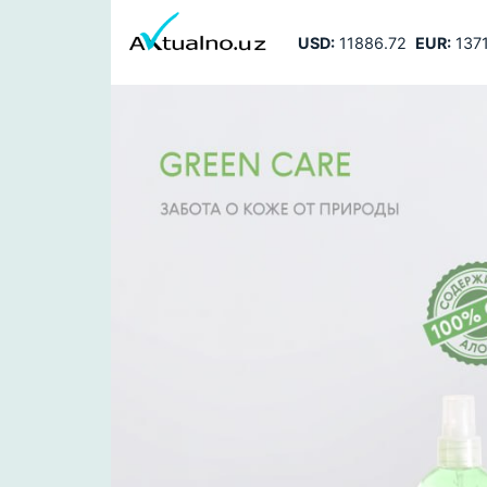
USD:
11886.72
EUR:
1371