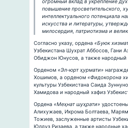
огромный вклад в укрепление ду
повышение просветительского, х
интеллектуального потенциала на
искусства и литературы, утвержд
милосердия, патриотизма и вели
Согласно указу, ордена
«Буюк хизмат
Узбекистана Шухрат Аббосов, Гани А
Обиджон Юнусов, а также народный 
Орденом
«Эл-юрт ҳурмати»
награжде
Хошимов, а орденом
«Фидокорона хи
культуры Узбекистана Саида Зуннуно
Хамидова и народный хафиз Узбекис
Ордена
«Меҳнат шуҳрати»
удостоены
Алихужаев, Икрома Болтаева, Марям
Тожиев, заслуженные артисты Узбек
Юлдуз Ризаева, а также народные х