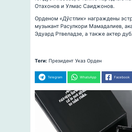
Отахонов и Улмас Саиджонов.
Орденом
«Дўстлик»
награждены эстр
музыкант Расулкори Мамадалиев, ак
Эдуард Ртвеладзе, а также актер ду
Теги:
Президент
Указ
Орден
Telegram
WhatsApp
Facebook