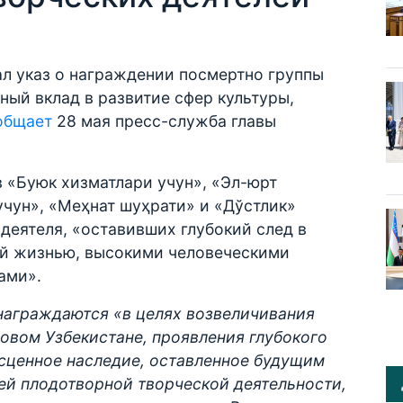
л указ о награждении посмертно группы
ный вклад в развитие сфер культуры,
общает
28 мая пресс-служба главы
в «Буюк хизматлари учун», «Эл-юрт
чун», «Меҳнат шуҳрати» и «Дўстлик»
деятеля, «оставивших глубокий след в
ой жизнью, высокими человеческими
ами».
 награждаются «в целях возвеличивания
Новом Узбекистане, проявления глубокого
есценное наследие, оставленное будущим
ей плодотворной творческой деятельности,