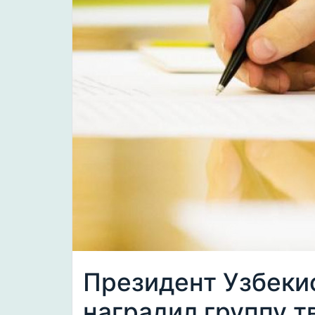
Президент Узбеки
наградил группу т