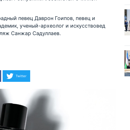
адный певец Даврон Гоипов, певец и
адемик, ученый-археолог и искусствовед
бляж Санжар Садуллаев.
Twitter