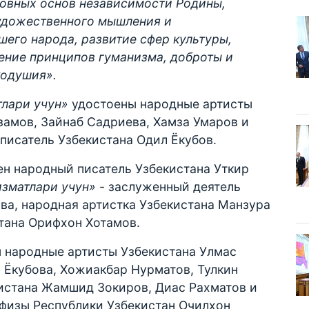
ховных основ независимости Родины,
удожественного мышления и
шего народа, развитие сфер культуры,
ение принципов гуманизма, доброты и
кодушия».
лари учун»
удостоены народные артисты
замов, Зайнаб Садриева, Хамза Умаров и
писатель Узбекистана Одил Ёкубов.
н народный писатель Узбекистана Уткир
зматлари учун»
- заслуженный деятель
ва, народная артистка Узбекистана Манзура
тана Орифхон Хотамов.
 народные артисты Узбекистана Улмас
 Ёкубова, Хожиакбар Нурматов, Тулкин
истана Жамшид Зокиров, Диас Рахматов и
афизы Республики Узбекистан Очилхон