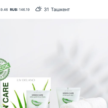
28
Самарканд
9.46
RUB:
146.19