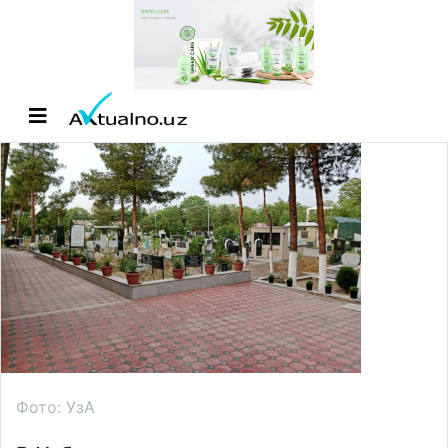
Фото: УзА