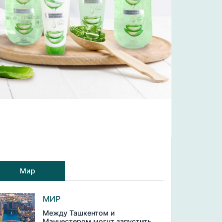
Мир
МИР
Между Ташкентом и
Манчестером могут запустить