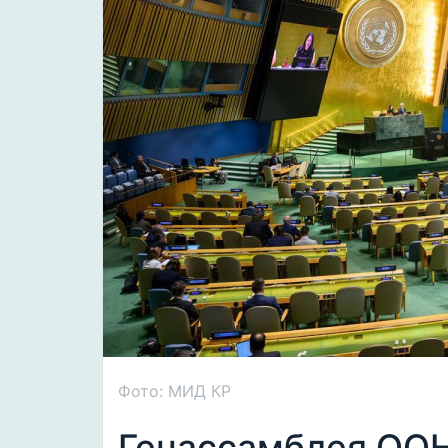
Фото: МИД КР
Генассамблея ОО