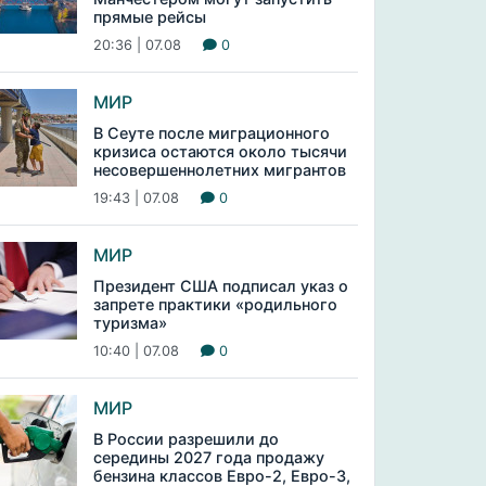
прямые рейсы
20:36 | 07.08
0
МИР
В Сеуте после миграционного
кризиса остаются около тысячи
несовершеннолетних мигрантов
19:43 | 07.08
0
МИР
Президент США подписал указ о
запрете практики «родильного
туризма»
10:40 | 07.08
0
МИР
В России разрешили до
середины 2027 года продажу
бензина классов Евро-2, Евро-3,