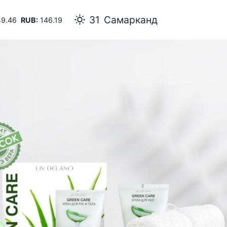
31
Самарканд
9.46
RUB:
146.19