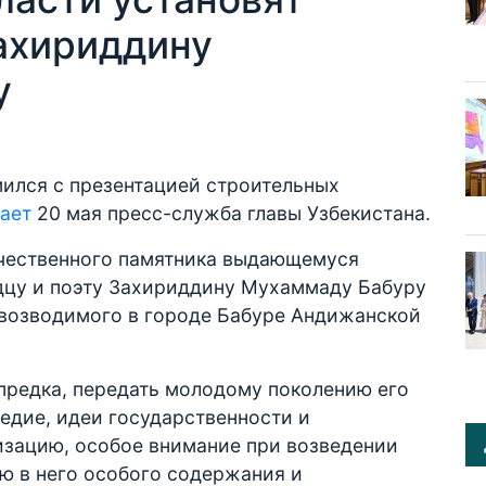
ахириддину
у
ился с презентацией строительных
ает
20 мая пресс-служба главы Узбекистана.
личественного памятника выдающемуся
дцу и поэту Захириддину Мухаммаду Бабуру
 возводимого в городе Бабуре Андижанской
предка, передать молодому поколению его
ледие, идеи государственности и
зацию, особое внимание при возведении
ю в него особого содержания и