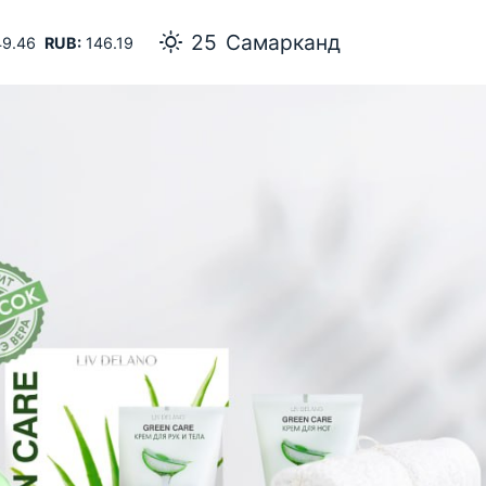
25
Самарканд
9.46
RUB:
146.19