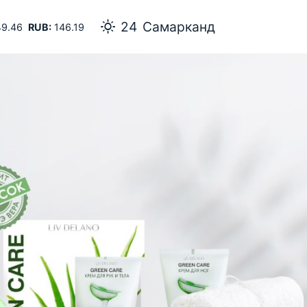
24
Самарканд
9.46
RUB:
146.19