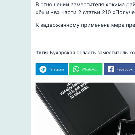
В отношении заместителя хокима ра
«б» и «в» части 2 статьи 210 «Получ
К задержанному применена мера пре
Теги:
Бухарская область
заместитель х
Telegram
WhatsApp
Facebook